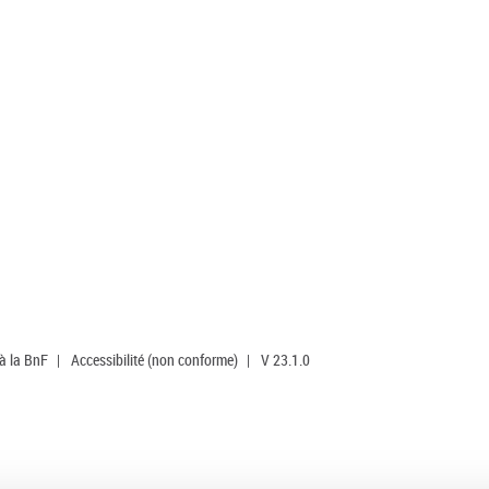
 à la BnF
|
Accessibilité (non conforme)
|
V 23.1.0