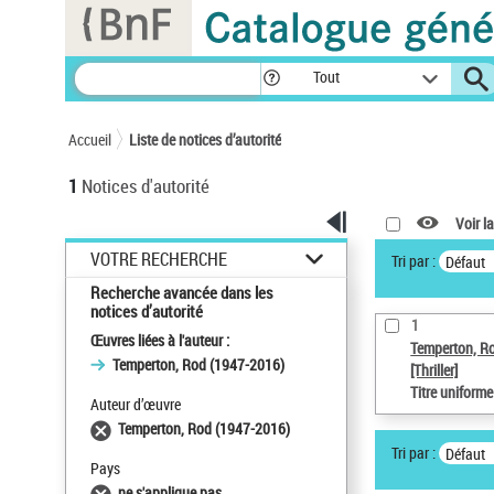
Panneau de gestion des cookies
Tout
Accueil
Liste de notices d’autorité
1
Notices d'autorité
Voir la
VOTRE RECHERCHE
Tri par :
Défaut
Recherche avancée dans les
notices d’autorité
1
Œuvres liées à l'auteur :
Temperton, R
Temperton, Rod (1947-2016)
[Thriller]
Titre uniform
Auteur d’œuvre
Temperton, Rod (1947-2016)
Tri par :
Défaut
Pays
ne s'applique pas