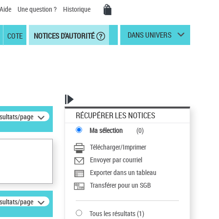
Aide
Une question ?
Historique
DANS UNIVERS
COTE
NOTICES D'AUTORITÉ
RÉCUPÉRER LES NOTICES
ésultats/page
Ma sélection
(
0
)
Télécharger/Imprimer
Envoyer par courriel
Exporter dans un tableau
Transférer pour un SGB
ésultats/page
Tous les résultats
(
1
)