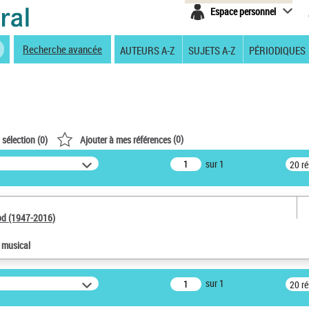
Espace personnel
Recherche avancée
AUTEURS A-Z
SUJETS A-Z
PÉRIODIQUES
(
0
)
 sélection (
0
)
Ajouter à mes références
sur 1
20 r
od (1947-2016)
e musical
sur 1
20 r