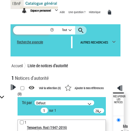
Panneau de gestion des cookies
Espace personnel
Aide
Une question ?
Historique
Tout
Recherche avancée
AUTRES RECHERCHES
Accueil
Liste de notices d’autorité
1
Notices d'autorité
Voir la sélection (
0
)
Ajouter à mes références
(
0
)
VOTRE RECHERCHE
RÉCUPÉRER
LES
Tri par :
Défaut
NOTICES
Recherche avancée dans les
sur 1
notices d’autorité
20
résultats/page
Œuvres liées à l'auteur :
1
Temperton, Rod (1947-2016)
Ma
Temperton, Rod (1947-2016)