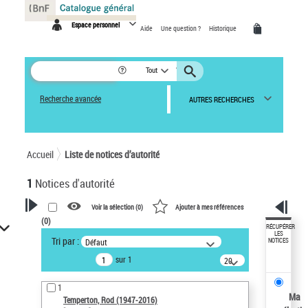
Panneau de gestion des cookies
Espace personnel
Aide
Une question ?
Historique
Tout
Recherche avancée
AUTRES RECHERCHES
Accueil
Liste de notices d’autorité
1
Notices d'autorité
Voir la sélection (
0
)
Ajouter à mes références
(
0
)
VOTRE RECHERCHE
RÉCUPÉRER
LES
Tri par :
Défaut
NOTICES
Recherche avancée dans les
sur 1
notices d’autorité
20
résultats/page
Œuvres liées à l'auteur :
1
Temperton, Rod (1947-2016)
Ma
Temperton, Rod (1947-2016)