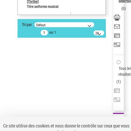
sélectio
[Thriller]
Pays
Titre uniforme musical
(
0
)
ne s'applique pas
Sauvegarder votre recherche
Tri par :
Défaut
AFFINER
sur 1
20
résultats/page
Type de notice d'autorité
Œuvre
(1)
Titre uniforme musical
(1)
Statut de la notice d’autorité
Tous le
résultat
Pays
(
1
)
Auteur d’œuvre
Ce site utilise des cookies et vous donne le contrôle sur ceux que vous