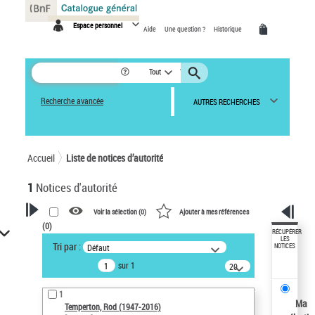
Panneau de gestion des cookies
Espace personnel
Aide
Une question ?
Historique
Tout
Recherche avancée
AUTRES RECHERCHES
Accueil
Liste de notices d’autorité
1
Notices d'autorité
Voir la sélection (
0
)
Ajouter à mes références
(
0
)
VOTRE RECHERCHE
RÉCUPÉRER
LES
Tri par :
Défaut
NOTICES
Recherche avancée dans les
sur 1
notices d’autorité
20
résultats/page
Œuvres liées à l'auteur :
1
Temperton, Rod (1947-2016)
Ma
Temperton, Rod (1947-2016)