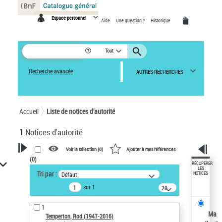
Panneau de gestion des cookies
Espace personnel
Aide
Une question ?
Historique
Tout
Recherche avancée
AUTRES RECHERCHES
Accueil
Liste de notices d’autorité
1
Notices d'autorité
Voir la sélection (
0
)
Ajouter à mes références
(
0
)
VOTRE RECHERCHE
RÉCUPÉRER
LES
Tri par :
Défaut
NOTICES
Recherche avancée dans les
sur 1
notices d’autorité
20
résultats/page
Œuvres liées à l'auteur :
1
Temperton, Rod (1947-2016)
Ma
Temperton, Rod (1947-2016)