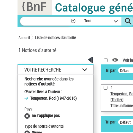
Panneau de gestion des cookies
Tout
Accueil
Liste de notices d’autorité
1
Notices d'autorité
Voir la
VOTRE RECHERCHE
Tri par :
Défaut
Recherche avancée dans les
notices d’autorité
1
Œuvres liées à l'auteur :
Temperton, R
Temperton, Rod (1947-2016)
[Thriller]
Titre uniform
Pays
ne s'applique pas
Tri par :
Défaut
Type de notice d'autorité
Œuvre