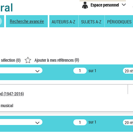
Espace personnel
Recherche avancée
AUTEURS A-Z
SUJETS A-Z
PÉRIODIQUES
(
0
)
 sélection (
0
)
Ajouter à mes références
sur 1
20 r
od (1947-2016)
e musical
sur 1
20 r