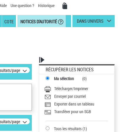
Aide
Une question ?
Historique
DANS UNIVERS
COTE
NOTICES D'AUTORITÉ
RÉCUPÉRER LES NOTICES
ésultats/page
Ma sélection
(
0
)
Télécharger/Imprimer
Envoyer par courriel
Exporter dans un tableau
Transférer pour un SGB
ésultats/page
Tous les résultats
(
1
)