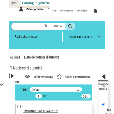
Panneau de gestion des cookies
Espace personnel
Aide
Une question ?
Historique
Tout
Recherche avancée
AUTRES RECHERCHES
Accueil
Liste de notices d’autorité
1
Notices d'autorité
Voir la sélection (
0
)
Ajouter à mes références
(
0
)
VOTRE RECHERCHE
RÉCUPÉRER
LES
Tri par :
Défaut
NOTICES
Recherche avancée dans les
sur 1
notices d’autorité
20
résultats/page
Œuvres liées à l'auteur :
1
Temperton, Rod (1947-2016)
Ma
Temperton, Rod (1947-2016)