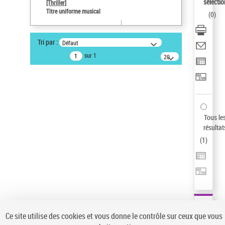
sélectio
[Thriller]
Pays
Titre uniforme musical
(
0
)
ne s'applique pas
Type de notice d'autorité
Tri par :
Défaut
Œuvre
sur 1
20
résultats/page
Auteur d’œuvre
Temperton, Rod (1947-2016)
Sauvegarder votre recherche
AFFINER
Tous le
Type de notice d'autorité
résultat
(
1
)
Œuvre
(1)
Titre uniforme musical
(1)
Statut de la notice d’autorité
Pays
Auteur d’œuvre
Ce site utilise des cookies et vous donne le contrôle sur ceux que vous