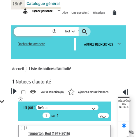
Panneau de gestion des cookies
Espace personnel
Aide
Une question ?
Historique
Tout
Recherche avancée
AUTRES RECHERCHES
Accueil
Liste de notices d’autorité
1
Notices d'autorité
Voir la sélection (
0
)
Ajouter à mes références
(
0
)
VOTRE RECHERCHE
RÉCUPÉRER
LES
Tri par :
Défaut
NOTICES
Recherche avancée dans les
sur 1
notices d’autorité
20
résultats/page
Œuvres liées à l'auteur :
1
Temperton, Rod (1947-2016)
Ma
Temperton, Rod (1947-2016)