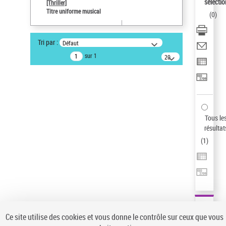
sélectio
[Thriller]
Pays
Titre uniforme musical
(
0
)
ne s'applique pas
Sauvegarder votre recherche
Tri par :
Défaut
AFFINER
sur 1
20
résultats/page
Type de notice d'autorité
Œuvre
(1)
Titre uniforme musical
(1)
Statut de la notice d’autorité
Tous le
résultat
Pays
(
1
)
Auteur d’œuvre
Ce site utilise des cookies et vous donne le contrôle sur ceux que vous