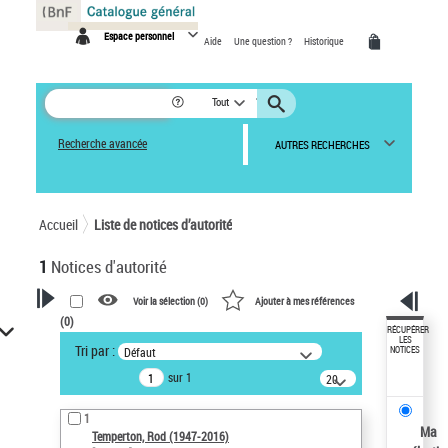
Panneau de gestion des cookies
Espace personnel
Aide
Une question ?
Historique
Tout
Recherche avancée
AUTRES RECHERCHES
Accueil
Liste de notices d’autorité
1
Notices d'autorité
Voir la sélection (
0
)
Ajouter à mes références
(
0
)
VOTRE RECHERCHE
RÉCUPÉRER
LES
Tri par :
Défaut
NOTICES
Recherche avancée dans les
sur 1
notices d’autorité
20
résultats/page
Œuvres liées à l'auteur :
1
Temperton, Rod (1947-2016)
Ma
Temperton, Rod (1947-2016)