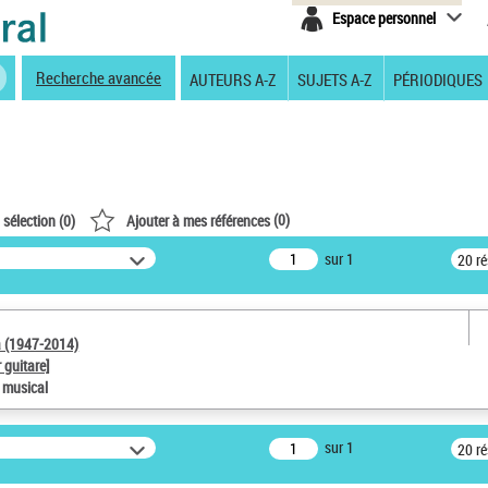
Espace personnel
Recherche avancée
AUTEURS A-Z
SUJETS A-Z
PÉRIODIQUES
(
0
)
 sélection (
0
)
Ajouter à mes références
sur 1
20 r
a (1947-2014)
 guitare]
e musical
sur 1
20 r