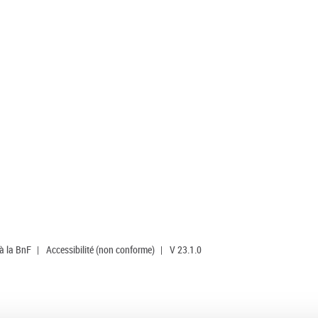
 à la BnF
|
Accessibilité (non conforme)
|
V 23.1.0