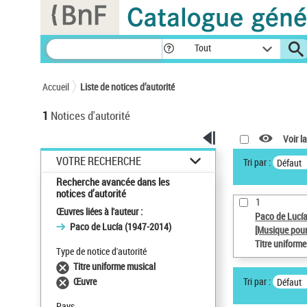
Panneau de gestion des cookies
Tout
Accueil
Liste de notices d’autorité
1
Notices d'autorité
Voir la
VOTRE RECHERCHE
Tri par :
Défaut
Recherche avancée dans les
notices d’autorité
1
Œuvres liées à l'auteur :
Paco de Lucí
Paco de Lucía (1947-2014)
[Musique pour
Titre uniform
Type de notice d'autorité
Titre uniforme musical
Tri par :
Œuvre
Défaut
Pays