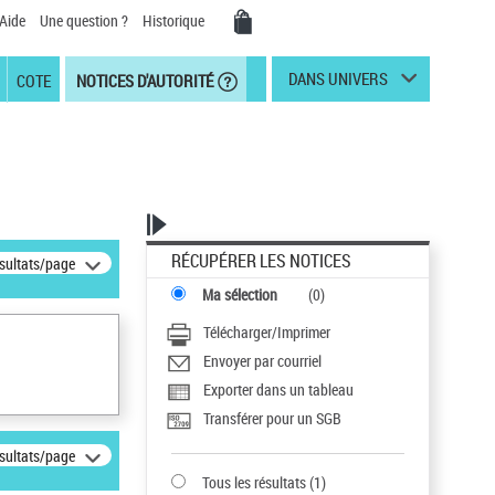
Aide
Une question ?
Historique
DANS UNIVERS
COTE
NOTICES D'AUTORITÉ
RÉCUPÉRER LES NOTICES
ésultats/page
Ma sélection
(
0
)
Télécharger/Imprimer
Envoyer par courriel
Exporter dans un tableau
Transférer pour un SGB
ésultats/page
Tous les résultats
(
1
)