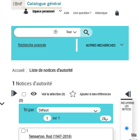
Panneau de gestion des cookies
Espace personnel
Aide
Une question ?
Historique
Tout
Recherche avancée
AUTRES RECHERCHES
Accueil
Liste de notices d’autorité
1
Notices d'autorité
Voir la sélection (
0
)
Ajouter à mes références
(
0
)
VOTRE RECHERCHE
RÉCUPÉRER
LES
Tri par :
Défaut
NOTICES
Recherche avancée dans les
sur 1
notices d’autorité
20
résultats/page
Œuvres liées à l'auteur :
1
Temperton, Rod (1947-2016)
Ma
Temperton, Rod (1947-2016)