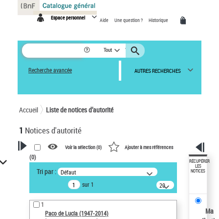
Panneau de gestion des cookies
Espace personnel
Aide
Une question ?
Historique
Tout
Recherche avancée
AUTRES RECHERCHES
Accueil
Liste de notices d’autorité
1
Notices d'autorité
Voir la sélection (
0
)
Ajouter à mes références
(
0
)
VOTRE RECHERCHE
RÉCUPÉRER
LES
Tri par :
Défaut
NOTICES
Recherche avancée dans les
sur 1
notices d’autorité
20
résultats/page
Œuvres liées à l'auteur :
1
Paco de Lucía (1947-2014)
Ma
Paco de Lucía (1947-2014)