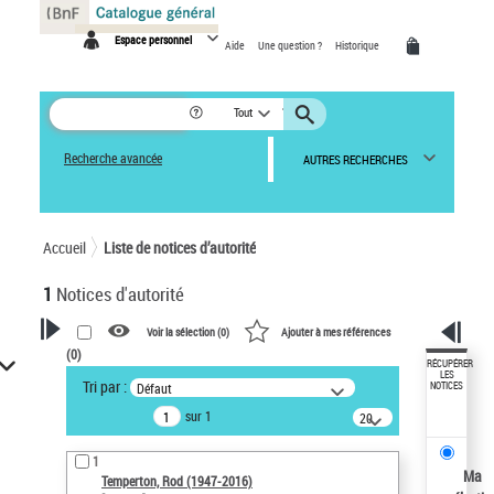
Panneau de gestion des cookies
Espace personnel
Aide
Une question ?
Historique
Tout
Recherche avancée
AUTRES RECHERCHES
Accueil
Liste de notices d’autorité
1
Notices d'autorité
Voir la sélection (
0
)
Ajouter à mes références
(
0
)
VOTRE RECHERCHE
RÉCUPÉRER
LES
Tri par :
Défaut
NOTICES
Recherche avancée dans les
sur 1
notices d’autorité
20
résultats/page
Œuvres liées à l'auteur :
1
Temperton, Rod (1947-2016)
Ma
Temperton, Rod (1947-2016)