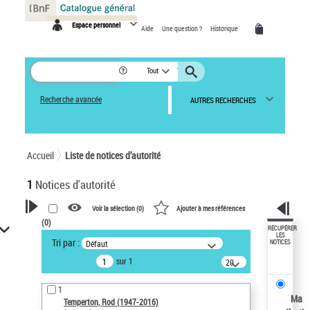
Panneau de gestion des cookies
Espace personnel
Aide
Une question ?
Historique
Tout
Recherche avancée
AUTRES RECHERCHES
Accueil
Liste de notices d’autorité
1
Notices d'autorité
Voir la sélection (
0
)
Ajouter à mes références
(
0
)
VOTRE RECHERCHE
RÉCUPÉRER
LES
Tri par :
Défaut
NOTICES
Recherche avancée dans les
sur 1
notices d’autorité
20
résultats/page
Œuvres liées à l'auteur :
1
Temperton, Rod (1947-2016)
Ma
Temperton, Rod (1947-2016)