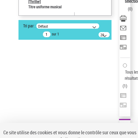
sélectio
[Thriller]
Pays
Titre uniforme musical
(
0
)
ne s'applique pas
Statut de la notice d’autorité
Tri par :
Défaut
Notice élémentaire
sur 1
20
résultats/page
Auteur d’œuvre
Temperton, Rod (1947-2016)
Sauvegarder votre recherche
AFFINER
Tous le
Type de notice d'autorité
résultat
(
1
)
Œuvre
(1)
Titre uniforme musical
(1)
Statut de la notice d’autorité
Pays
Auteur d’œuvre
Ce site utilise des cookies et vous donne le contrôle sur ceux que vous