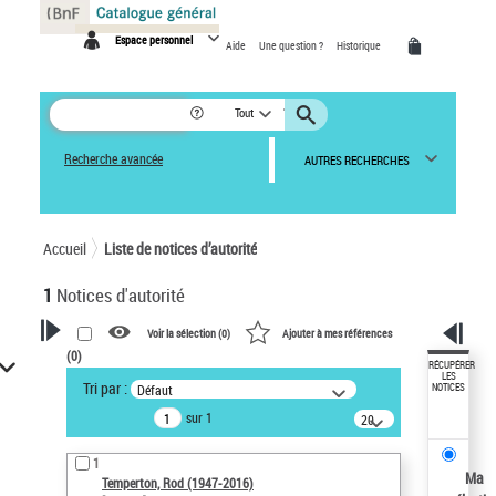
Panneau de gestion des cookies
Espace personnel
Aide
Une question ?
Historique
Tout
Recherche avancée
AUTRES RECHERCHES
Accueil
Liste de notices d’autorité
1
Notices d'autorité
Voir la sélection (
0
)
Ajouter à mes références
(
0
)
VOTRE RECHERCHE
RÉCUPÉRER
LES
Tri par :
Défaut
NOTICES
Recherche avancée dans les
sur 1
notices d’autorité
20
résultats/page
Œuvres liées à l'auteur :
1
Temperton, Rod (1947-2016)
Ma
Temperton, Rod (1947-2016)