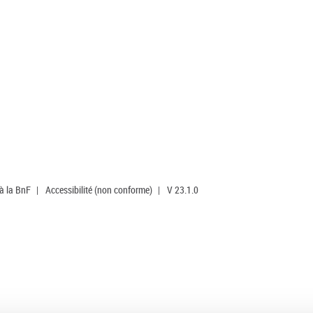
 à la BnF
|
Accessibilité (non conforme)
|
V 23.1.0