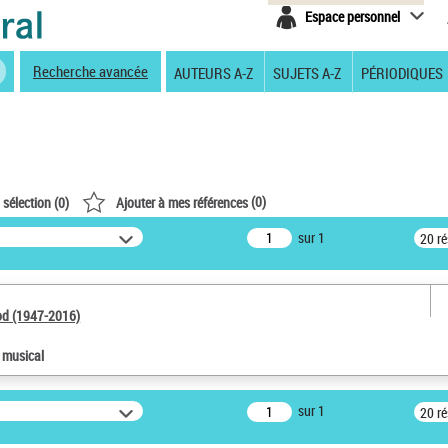
Espace personnel
Recherche avancée
AUTEURS A-Z
SUJETS A-Z
PÉRIODIQUES
(
0
)
 sélection (
0
)
Ajouter à mes références
sur 1
20 r
od (1947-2016)
e musical
sur 1
20 r