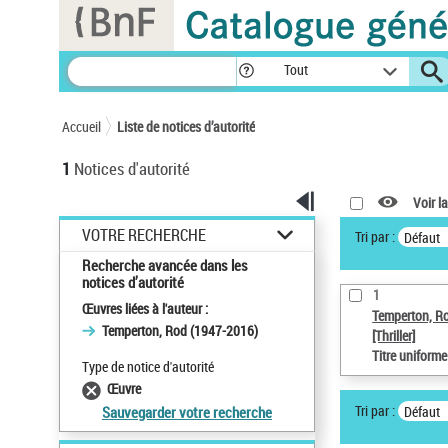
Panneau de gestion des cookies
Tout
Accueil
Liste de notices d’autorité
1
Notices d'autorité
Voir la
VOTRE RECHERCHE
Tri par :
Défaut
Recherche avancée dans les
notices d’autorité
1
Œuvres liées à l'auteur :
Temperton, R
Temperton, Rod (1947-2016)
[Thriller]
Titre uniform
Type de notice d'autorité
Œuvre
Tri par :
Défaut
Sauvegarder votre recherche