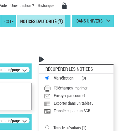
Aide
Une question ?
Historique
DANS UNIVERS
COTE
NOTICES D'AUTORITÉ
RÉCUPÉRER LES NOTICES
ésultats/page
Ma sélection
(
0
)
Télécharger/Imprimer
Envoyer par courriel
Exporter dans un tableau
Transférer pour un SGB
ésultats/page
Tous les résultats
(
1
)