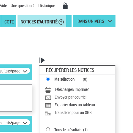
Aide
Une question ?
Historique
DANS UNIVERS
COTE
NOTICES D'AUTORITÉ
RÉCUPÉRER LES NOTICES
ésultats/page
Ma sélection
(
0
)
Télécharger/Imprimer
Envoyer par courriel
Exporter dans un tableau
Transférer pour un SGB
ésultats/page
Tous les résultats
(
1
)