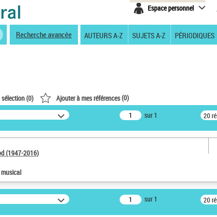
Espace personnel
Recherche avancée
AUTEURS A-Z
SUJETS A-Z
PÉRIODIQUES
(
0
)
 sélection (
0
)
Ajouter à mes références
sur 1
20 r
od (1947-2016)
e musical
sur 1
20 r