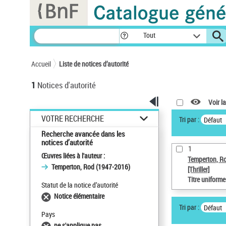
Panneau de gestion des cookies
Tout
Accueil
Liste de notices d’autorité
1
Notices d'autorité
Voir la
VOTRE RECHERCHE
Tri par :
Défaut
Recherche avancée dans les
notices d’autorité
1
Œuvres liées à l'auteur :
Temperton, R
Temperton, Rod (1947-2016)
[Thriller]
Titre uniform
Statut de la notice d’autorité
Notice élémentaire
Tri par :
Défaut
Pays
ne s'applique pas