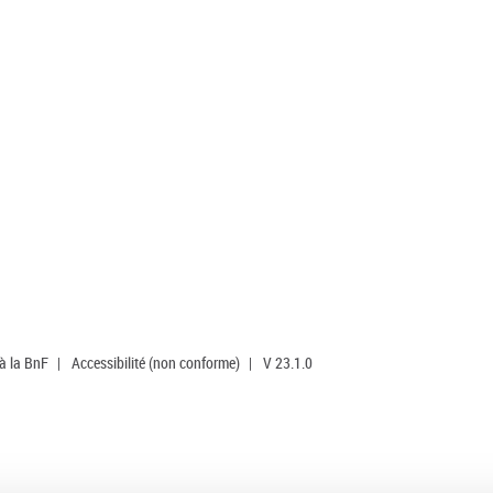
 à la BnF
|
Accessibilité (non conforme)
|
V 23.1.0