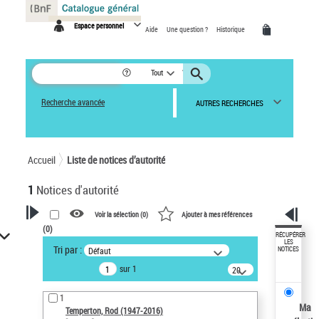
Panneau de gestion des cookies
Espace personnel
Aide
Une question ?
Historique
Tout
Recherche avancée
AUTRES RECHERCHES
Accueil
Liste de notices d’autorité
1
Notices d'autorité
Voir la sélection (
0
)
Ajouter à mes références
(
0
)
VOTRE RECHERCHE
RÉCUPÉRER
LES
Tri par :
Défaut
NOTICES
Recherche avancée dans les
sur 1
notices d’autorité
20
résultats/page
Œuvres liées à l'auteur :
1
Temperton, Rod (1947-2016)
Ma
Temperton, Rod (1947-2016)