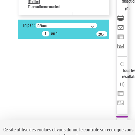
sélectio
[Thriller]
Type de notice d'autorité
Titre uniforme musical
(
0
)
Œuvre
Sauvegarder votre recherche
Tri par :
Défaut
AFFINER
sur 1
20
résultats/page
Type de notice d'autorité
Œuvre
(1)
Titre uniforme musical
(1)
Statut de la notice d’autorité
Tous le
résultat
Pays
(
1
)
Auteur d’œuvre
Ce site utilise des cookies et vous donne le contrôle sur ceux que vous