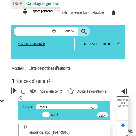
Panneau de gestion des cookies
Espace personnel
Aide
Une question ?
Historique
Tout
Recherche avancée
AUTRES RECHERCHES
Accueil
Liste de notices d’autorité
1
Notices d'autorité
Voir la sélection (
0
)
Ajouter à mes références
(
0
)
VOTRE RECHERCHE
RÉCUPÉRER
LES
Tri par :
Défaut
NOTICES
Recherche avancée dans les
sur 1
notices d’autorité
20
résultats/page
Œuvres liées à l'auteur :
1
Temperton, Rod (1947-2016)
Ma
Temperton, Rod (1947-2016)