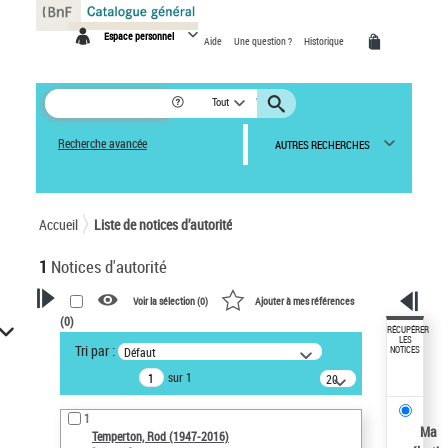
Panneau de gestion des cookies
Espace personnel
Aide
Une question ?
Historique
Tout
Recherche avancée
AUTRES RECHERCHES
Accueil
Liste de notices d’autorité
1
Notices d'autorité
Voir la sélection (
0
)
Ajouter à mes références
(
0
)
VOTRE RECHERCHE
RÉCUPÉRER
LES
Tri par :
Défaut
NOTICES
Recherche avancée dans les
sur 1
notices d’autorité
20
résultats/page
Œuvres liées à l'auteur :
1
Temperton, Rod (1947-2016)
Ma
Temperton, Rod (1947-2016)