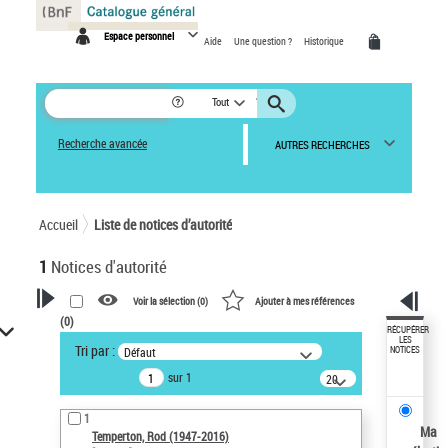
Panneau de gestion des cookies
Espace personnel
Aide
Une question ?
Historique
Tout
Recherche avancée
AUTRES RECHERCHES
Accueil
Liste de notices d’autorité
1
Notices d'autorité
Voir la sélection (
0
)
Ajouter à mes références
(
0
)
VOTRE RECHERCHE
RÉCUPÉRER
LES
Tri par :
Défaut
NOTICES
Recherche avancée dans les
sur 1
notices d’autorité
20
résultats/page
Œuvres liées à l'auteur :
1
Temperton, Rod (1947-2016)
Ma
Temperton, Rod (1947-2016)