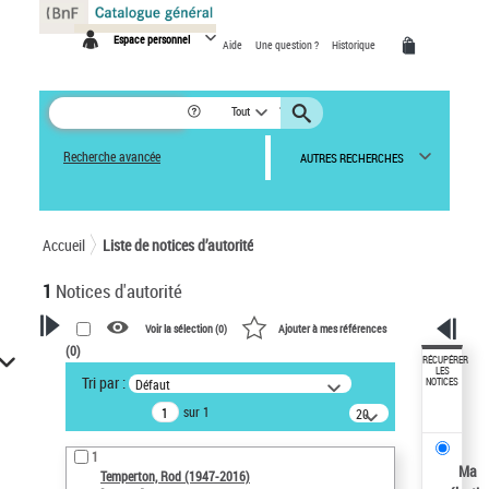
Panneau de gestion des cookies
Espace personnel
Aide
Une question ?
Historique
Tout
Recherche avancée
AUTRES RECHERCHES
Accueil
Liste de notices d’autorité
1
Notices d'autorité
Voir la sélection (
0
)
Ajouter à mes références
(
0
)
VOTRE RECHERCHE
RÉCUPÉRER
LES
Tri par :
Défaut
NOTICES
Recherche avancée dans les
sur 1
notices d’autorité
20
résultats/page
Œuvres liées à l'auteur :
1
Temperton, Rod (1947-2016)
Ma
Temperton, Rod (1947-2016)