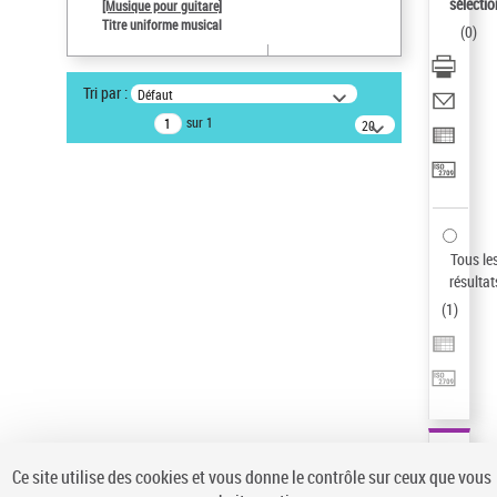
sélectio
[Musique pour guitare]
Type de notice d'autorité
Titre uniforme musical
(
0
)
Œuvre
Pays
Tri par :
Défaut
ne s'applique pas
sur 1
20
Sauvegarder votre recherche
résultats/page
AFFINER
Type de notice d'autorité
Œuvre
(1)
Tous le
Titre uniforme musical
(1)
résultat
(
1
)
Statut de la notice d’autorité
Pays
Auteur d’œuvre
Ce site utilise des cookies et vous donne le contrôle sur ceux que vous