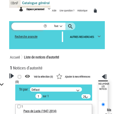
Panneau de gestion des cookies
Espace personnel
Aide
Une question ?
Historique
Tout
Recherche avancée
AUTRES RECHERCHES
Accueil
Liste de notices d’autorité
1
Notices d'autorité
Voir la sélection (
0
)
Ajouter à mes références
(
0
)
VOTRE RECHERCHE
RÉCUPÉRER
LES
Tri par :
Défaut
NOTICES
Recherche avancée dans les
sur 1
notices d’autorité
20
résultats/page
Œuvres liées à l'auteur :
1
Paco de Lucía (1947-2014)
Ma
Paco de Lucía (1947-2014)