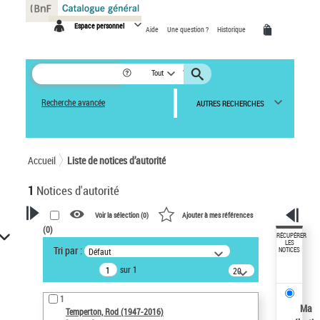
Panneau de gestion des cookies
Espace personnel
Aide
Une question ?
Historique
Tout
Recherche avancée
AUTRES RECHERCHES
Accueil
Liste de notices d’autorité
1
Notices d'autorité
Voir la sélection (
0
)
Ajouter à mes références
(
0
)
VOTRE RECHERCHE
RÉCUPÉRER
LES
Tri par :
Défaut
NOTICES
Recherche avancée dans les
sur 1
notices d’autorité
20
résultats/page
Œuvres liées à l'auteur :
1
Temperton, Rod (1947-2016)
Ma
Temperton, Rod (1947-2016)