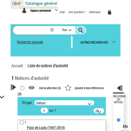
Panneau de gestion des cookies
Espace personnel
Aide
Une question ?
Historique
Tout
Recherche avancée
AUTRES RECHERCHES
Accueil
Liste de notices d’autorité
1
Notices d'autorité
Voir la sélection (
0
)
Ajouter à mes références
(
0
)
VOTRE RECHERCHE
RÉCUPÉRER
LES
Tri par :
Défaut
NOTICES
Recherche avancée dans les
sur 1
notices d’autorité
20
résultats/page
Œuvres liées à l'auteur :
1
Paco de Lucía (1947-2014)
Ma
Paco de Lucía (1947-2014)