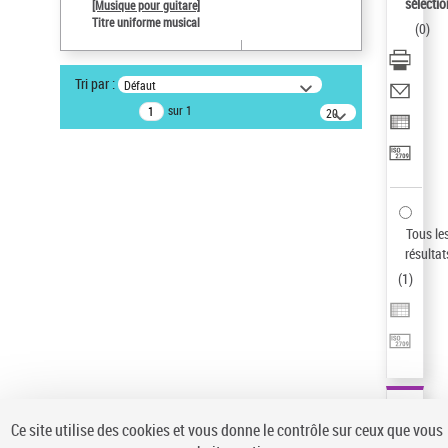
sélectio
[Musique pour guitare]
Type de notice d'autorité
Titre uniforme musical
(
0
)
Titre uniforme musical
Œuvre
Sauvegarder votre recherche
Tri par :
Défaut
sur 1
20
AFFINER
résultats/page
Type de notice d'autorité
Œuvre
(1)
Titre uniforme musical
(1)
Tous le
Statut de la notice d’autorité
résultat
Pays
(
1
)
Auteur d’œuvre
Ce site utilise des cookies et vous donne le contrôle sur ceux que vous