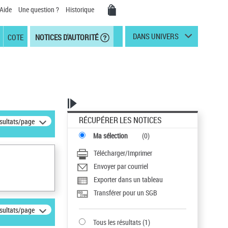
Aide
Une question ?
Historique
DANS UNIVERS
COTE
NOTICES D'AUTORITÉ
RÉCUPÉRER LES NOTICES
ésultats/page
Ma sélection
(
0
)
Télécharger/Imprimer
Envoyer par courriel
Exporter dans un tableau
Transférer pour un SGB
ésultats/page
Tous les résultats
(
1
)