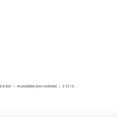
 à la BnF
|
Accessibilité (non conforme)
|
V 23.1.0