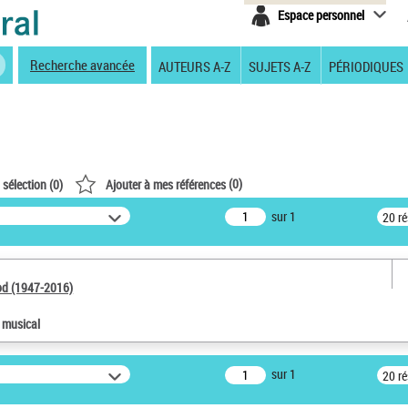
Espace personnel
Recherche avancée
AUTEURS A-Z
SUJETS A-Z
PÉRIODIQUES
(
0
)
 sélection (
0
)
Ajouter à mes références
sur 1
20 r
od (1947-2016)
e musical
sur 1
20 r