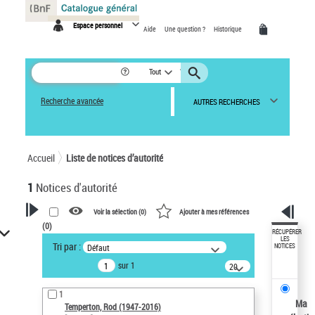
Panneau de gestion des cookies
Espace personnel
Aide
Une question ?
Historique
Tout
Recherche avancée
AUTRES RECHERCHES
Accueil
Liste de notices d’autorité
1
Notices d'autorité
Voir la sélection (
0
)
Ajouter à mes références
(
0
)
VOTRE RECHERCHE
RÉCUPÉRER
LES
Tri par :
Défaut
NOTICES
Recherche avancée dans les
sur 1
notices d’autorité
20
résultats/page
Œuvres liées à l'auteur :
1
Temperton, Rod (1947-2016)
Ma
Temperton, Rod (1947-2016)