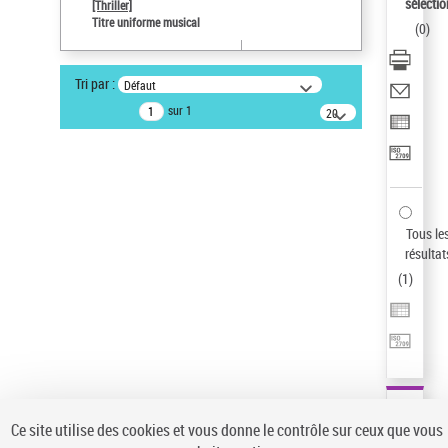
sélectio
[Thriller]
Auteur d’œuvre
Titre uniforme musical
(
0
)
Temperton, Rod (1947-2016)
Sauvegarder votre recherche
Tri par :
Défaut
AFFINER
sur 1
20
résultats/page
Type de notice d'autorité
Œuvre
(1)
Titre uniforme musical
(1)
Statut de la notice d’autorité
Tous le
résultat
Pays
(
1
)
Auteur d’œuvre
Ce site utilise des cookies et vous donne le contrôle sur ceux que vous