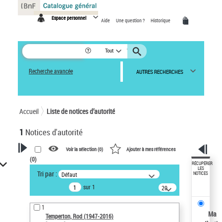
Panneau de gestion des cookies
Espace personnel
Aide
Une question ?
Historique
Tout
Recherche avancée
AUTRES RECHERCHES
Accueil
Liste de notices d’autorité
1
Notices d'autorité
Voir la sélection (
0
)
Ajouter à mes références
(
0
)
VOTRE RECHERCHE
RÉCUPÉRER
LES
Tri par :
Défaut
NOTICES
Recherche avancée dans les
sur 1
notices d’autorité
20
résultats/page
Œuvres liées à l'auteur :
1
Temperton, Rod (1947-2016)
Ma
Temperton, Rod (1947-2016)