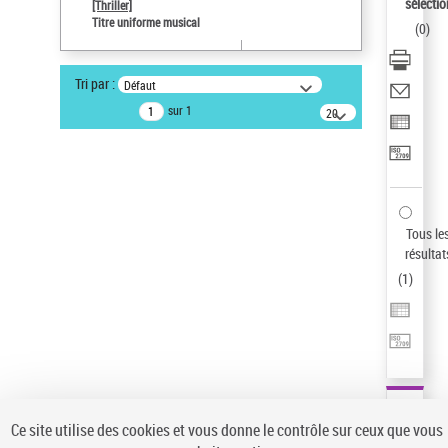
Sauvegarder votre recherche
sélectio
[Thriller]
Titre uniforme musical
(
0
)
AFFINER
Type de notice d'autorité
Tri par :
Défaut
Œuvre
(1)
sur 1
20
résultats/page
Titre uniforme musical
(1)
Statut de la notice d’autorité
Pays
Auteur d’œuvre
Tous le
résultat
(
1
)
Ce site utilise des cookies et vous donne le contrôle sur ceux que vous