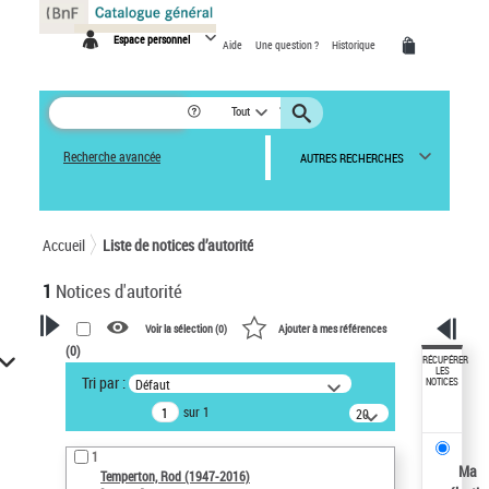
Panneau de gestion des cookies
Espace personnel
Aide
Une question ?
Historique
Tout
Recherche avancée
AUTRES RECHERCHES
Accueil
Liste de notices d’autorité
1
Notices d'autorité
Voir la sélection (
0
)
Ajouter à mes références
(
0
)
VOTRE RECHERCHE
RÉCUPÉRER
LES
Tri par :
Défaut
NOTICES
Recherche avancée dans les
sur 1
notices d’autorité
20
résultats/page
Œuvres liées à l'auteur :
1
Temperton, Rod (1947-2016)
Ma
Temperton, Rod (1947-2016)