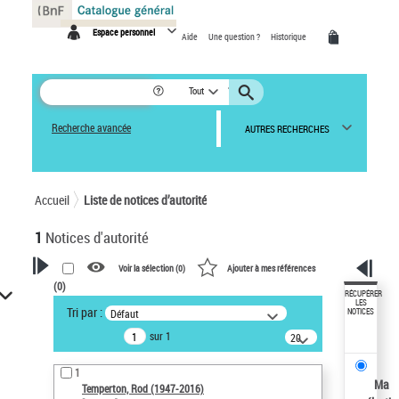
Panneau de gestion des cookies
Espace personnel
Aide
Une question ?
Historique
Tout
Recherche avancée
AUTRES RECHERCHES
Accueil
Liste de notices d’autorité
1
Notices d'autorité
Voir la sélection (
0
)
Ajouter à mes références
(
0
)
VOTRE RECHERCHE
RÉCUPÉRER
LES
Tri par :
Défaut
NOTICES
Recherche avancée dans les
sur 1
notices d’autorité
20
résultats/page
Œuvres liées à l'auteur :
1
Temperton, Rod (1947-2016)
Ma
Temperton, Rod (1947-2016)