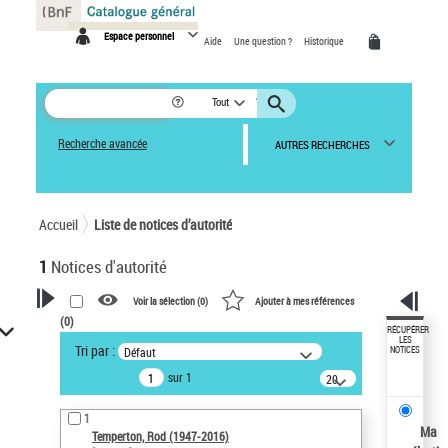
Panneau de gestion des cookies
Espace personnel
Aide
Une question ?
Historique
Tout
Recherche avancée
AUTRES RECHERCHES
Accueil
Liste de notices d’autorité
1
Notices d'autorité
Voir la sélection (
0
)
Ajouter à mes références
(
0
)
VOTRE RECHERCHE
RÉCUPÉRER
LES
Tri par :
Défaut
NOTICES
Recherche avancée dans les
sur 1
notices d’autorité
20
résultats/page
Œuvres liées à l'auteur :
1
Temperton, Rod (1947-2016)
Ma
Temperton, Rod (1947-2016)