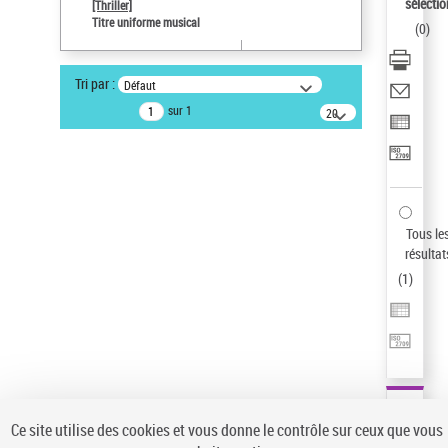
sélectio
[Thriller]
Pays
Titre uniforme musical
(
0
)
ne s'applique pas
Sauvegarder votre recherche
Tri par :
Défaut
AFFINER
sur 1
20
résultats/page
Type de notice d'autorité
Œuvre
(1)
Titre uniforme musical
(1)
Statut de la notice d’autorité
Tous le
résultat
Pays
(
1
)
Auteur d’œuvre
Ce site utilise des cookies et vous donne le contrôle sur ceux que vous