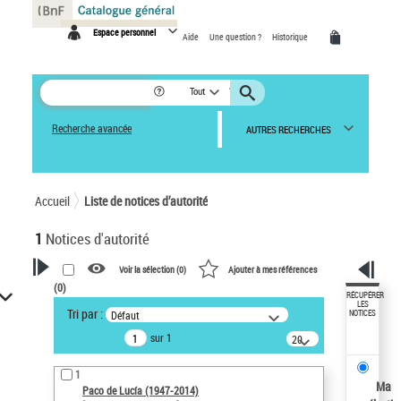
Panneau de gestion des cookies
Espace personnel
Aide
Une question ?
Historique
Tout
Recherche avancée
AUTRES RECHERCHES
Accueil
Liste de notices d’autorité
1
Notices d'autorité
Voir la sélection (
0
)
Ajouter à mes références
(
0
)
VOTRE RECHERCHE
RÉCUPÉRER
LES
Tri par :
Défaut
NOTICES
Recherche avancée dans les
sur 1
notices d’autorité
20
résultats/page
Œuvres liées à l'auteur :
1
Paco de Lucía (1947-2014)
Ma
Paco de Lucía (1947-2014)