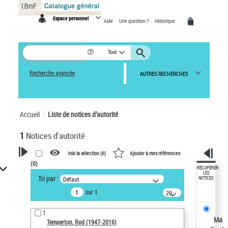
Panneau de gestion des cookies
Espace personnel
Aide
Une question ?
Historique
Tout
Recherche avancée
AUTRES RECHERCHES
Accueil
Liste de notices d’autorité
1
Notices d'autorité
Voir la sélection (
0
)
Ajouter à mes références
(
0
)
VOTRE RECHERCHE
RÉCUPÉRER
LES
Tri par :
Défaut
NOTICES
Recherche avancée dans les
sur 1
notices d’autorité
20
résultats/page
Œuvres liées à l'auteur :
1
Temperton, Rod (1947-2016)
Ma
Temperton, Rod (1947-2016)