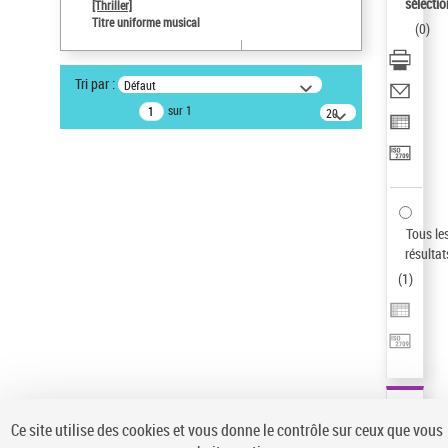
sélectio
[Thriller]
Type de notice d'autorité
Titre uniforme musical
(
0
)
Œuvre
Sauvegarder votre recherche
Tri par :
Défaut
AFFINER
sur 1
20
résultats/page
Type de notice d'autorité
Œuvre
(1)
Titre uniforme musical
(1)
Statut de la notice d’autorité
Tous le
résultat
Pays
(
1
)
Auteur d’œuvre
Ce site utilise des cookies et vous donne le contrôle sur ceux que vous