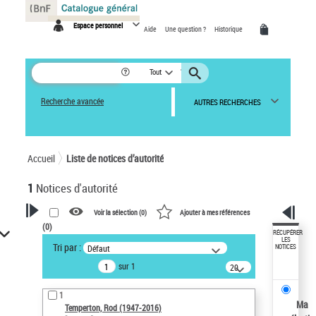
Panneau de gestion des cookies
Espace personnel
Aide
Une question ?
Historique
Tout
Recherche avancée
AUTRES RECHERCHES
Accueil
Liste de notices d’autorité
1
Notices d'autorité
Voir la sélection (
0
)
Ajouter à mes références
(
0
)
VOTRE RECHERCHE
RÉCUPÉRER
LES
Tri par :
Défaut
NOTICES
Recherche avancée dans les
sur 1
notices d’autorité
20
résultats/page
Œuvres liées à l'auteur :
1
Temperton, Rod (1947-2016)
Ma
Temperton, Rod (1947-2016)