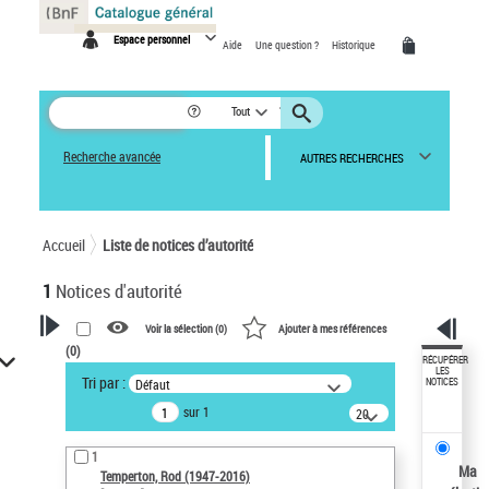
Panneau de gestion des cookies
Espace personnel
Aide
Une question ?
Historique
Tout
Recherche avancée
AUTRES RECHERCHES
Accueil
Liste de notices d’autorité
1
Notices d'autorité
Voir la sélection (
0
)
Ajouter à mes références
(
0
)
VOTRE RECHERCHE
RÉCUPÉRER
LES
Tri par :
Défaut
NOTICES
Recherche avancée dans les
sur 1
notices d’autorité
20
résultats/page
Œuvres liées à l'auteur :
1
Temperton, Rod (1947-2016)
Ma
Temperton, Rod (1947-2016)