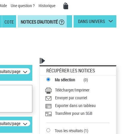
Aide
Une question ?
Historique
DANS UNIVERS
COTE
NOTICES D'AUTORITÉ
RÉCUPÉRER LES NOTICES
ésultats/page
Ma sélection
(
0
)
Télécharger/Imprimer
Envoyer par courriel
Exporter dans un tableau
Transférer pour un SGB
ésultats/page
Tous les résultats
(
1
)