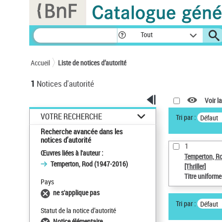
Panneau de gestion des cookies
Tout
Accueil
Liste de notices d’autorité
1
Notices d'autorité
Voir la
VOTRE RECHERCHE
Tri par :
Défaut
Recherche avancée dans les
notices d’autorité
1
Œuvres liées à l'auteur :
Temperton, R
Temperton, Rod (1947-2016)
[Thriller]
Titre uniform
Pays
ne s'applique pas
Tri par :
Défaut
Statut de la notice d’autorité
Notice élémentaire