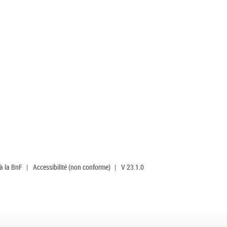
 à la BnF
|
Accessibilité (non conforme)
|
V 23.1.0