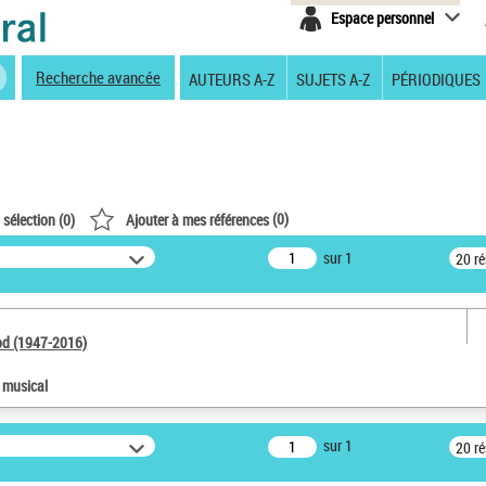
Espace personnel
Recherche avancée
AUTEURS A-Z
SUJETS A-Z
PÉRIODIQUES
(
0
)
 sélection (
0
)
Ajouter à mes références
sur 1
20 r
od (1947-2016)
e musical
sur 1
20 r