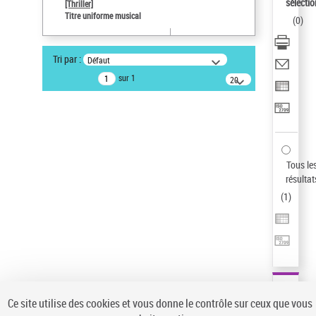
sélectio
[Thriller]
Pays
Titre uniforme musical
(
0
)
ne s'applique pas
Auteur d’œuvre
Tri par :
Défaut
Temperton, Rod (1947-2016)
sur 1
20
résultats/page
Type de notice d'autorité
Titre uniforme musical
Sauvegarder votre recherche
AFFINER
Tous le
Type de notice d'autorité
résultat
(
1
)
Œuvre
(1)
Titre uniforme musical
(1)
Statut de la notice d’autorité
Pays
Auteur d’œuvre
Ce site utilise des cookies et vous donne le contrôle sur ceux que vous