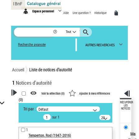
Panneau de gestion des cookies
Espace personnel
Aide
Une question ?
Historique
Tout
Recherche avancée
AUTRES RECHERCHES
Accueil
Liste de notices d’autorité
1
Notices d'autorité
Voir la sélection (
0
)
Ajouter à mes références
(
0
)
VOTRE RECHERCHE
RÉCUPÉRER
LES
Tri par :
Défaut
NOTICES
Recherche avancée dans les
sur 1
notices d’autorité
20
résultats/page
Œuvres liées à l'auteur :
1
Temperton, Rod (1947-2016)
Ma
Temperton, Rod (1947-2016)