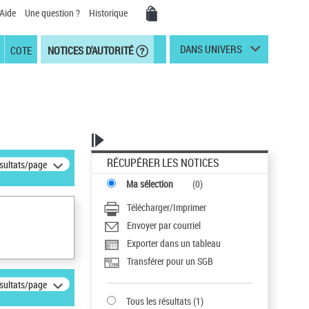
Aide
Une question ?
Historique
DANS UNIVERS
COTE
NOTICES D'AUTORITÉ
RÉCUPÉRER LES NOTICES
ésultats/page
Ma sélection
(
0
)
Télécharger/Imprimer
Envoyer par courriel
Exporter dans un tableau
Transférer pour un SGB
ésultats/page
Tous les résultats
(
1
)