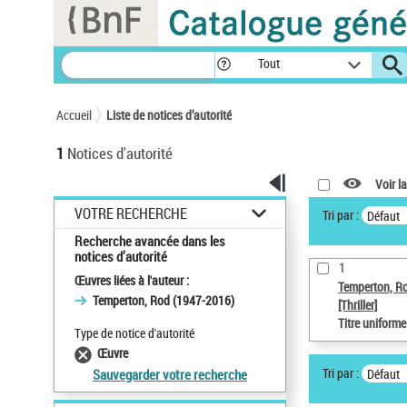
Panneau de gestion des cookies
Tout
Accueil
Liste de notices d’autorité
1
Notices d'autorité
Voir la
VOTRE RECHERCHE
Tri par :
Défaut
Recherche avancée dans les
notices d’autorité
1
Œuvres liées à l'auteur :
Temperton, R
Temperton, Rod (1947-2016)
[Thriller]
Titre uniform
Type de notice d'autorité
Œuvre
Tri par :
Défaut
Sauvegarder votre recherche