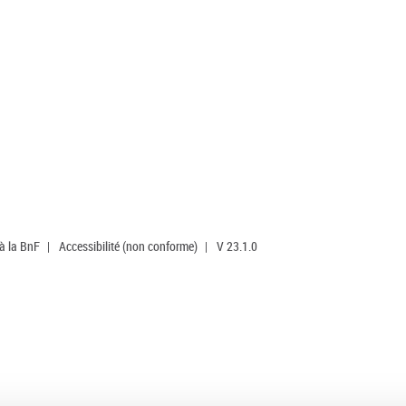
 à la BnF
|
Accessibilité (non conforme)
|
V 23.1.0