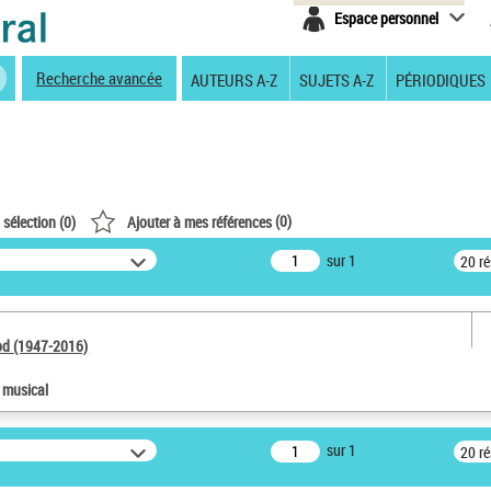
Espace personnel
Recherche avancée
AUTEURS A-Z
SUJETS A-Z
PÉRIODIQUES
(
0
)
 sélection (
0
)
Ajouter à mes références
sur 1
20 r
od (1947-2016)
e musical
sur 1
20 r