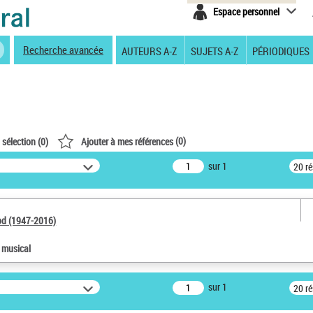
Espace personnel
Recherche avancée
AUTEURS A-Z
SUJETS A-Z
PÉRIODIQUES
(
0
)
 sélection (
0
)
Ajouter à mes références
sur 1
20 r
od (1947-2016)
e musical
sur 1
20 r