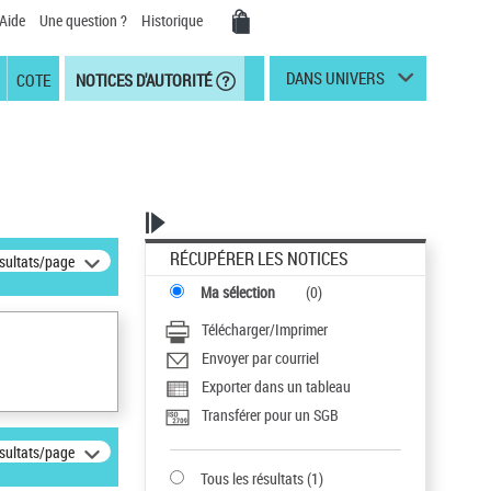
Aide
Une question ?
Historique
DANS UNIVERS
COTE
NOTICES D'AUTORITÉ
RÉCUPÉRER LES NOTICES
ésultats/page
Ma sélection
(
0
)
Télécharger/Imprimer
Envoyer par courriel
Exporter dans un tableau
Transférer pour un SGB
ésultats/page
Tous les résultats
(
1
)