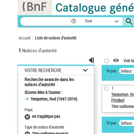
Panneau de gestion des cookies
Tout
Accueil
Liste de notices d’autorité
1
Notices d'autorité
Voir la
VOTRE RECHERCHE
Tri par :
Défaut
Recherche avancée dans les
notices d’autorité
1
Œuvres liées à l'auteur :
Temperton, R
Temperton, Rod (1947-2016)
[Thriller]
Titre uniform
Pays
ne s'applique pas
Tri par :
Défaut
Type de notice d'autorité
Titre uniforme musical