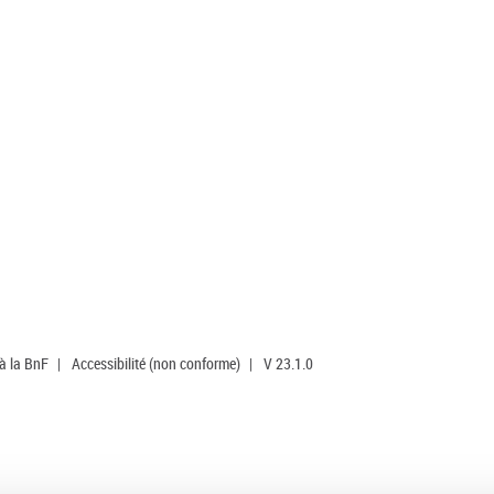
 à la BnF
|
Accessibilité (non conforme)
|
V 23.1.0