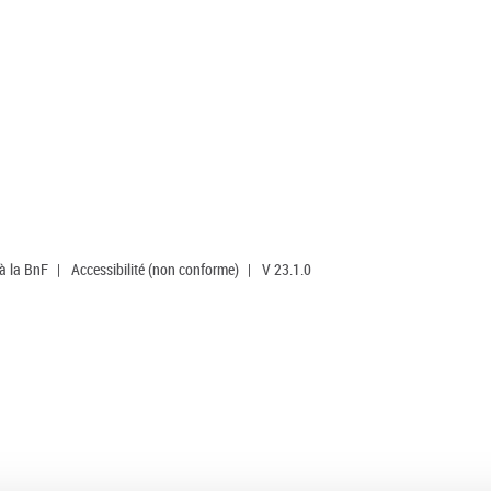
 à la BnF
|
Accessibilité (non conforme)
|
V 23.1.0