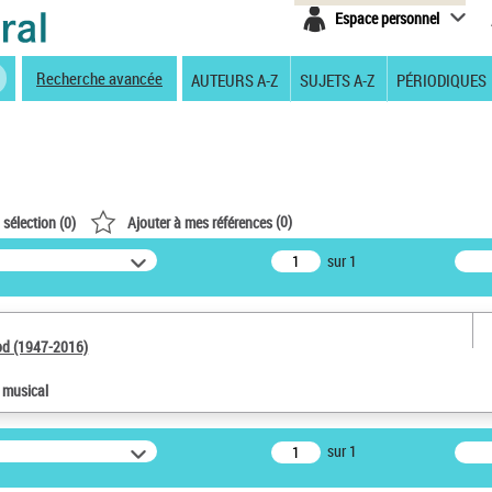
Espace personnel
Recherche avancée
AUTEURS A-Z
SUJETS A-Z
PÉRIODIQUES
(
0
)
 sélection (
0
)
Ajouter à mes références
sur 1
od (1947-2016)
e musical
sur 1