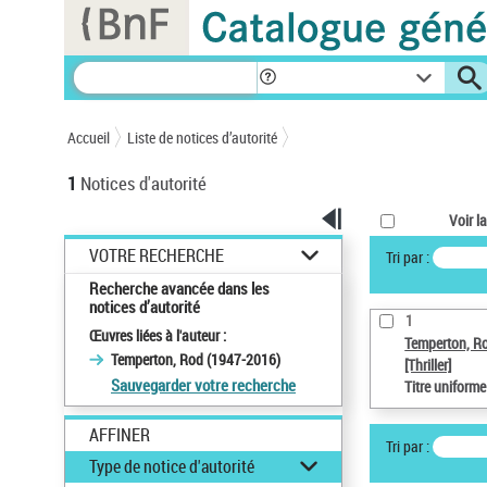
Panneau de gestion des cookies
Accueil
Liste de notices d’autorité
1
Notices d'autorité
Voir la
VOTRE RECHERCHE
Tri par :
Recherche avancée dans les
notices d’autorité
1
Œuvres liées à l'auteur :
Temperton, R
Temperton, Rod (1947-2016)
[Thriller]
Sauvegarder votre recherche
Titre uniform
AFFINER
Tri par :
Type de notice d'autorité