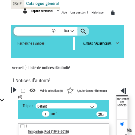
Panneau de gestion des cookies
Espace personnel
Aide
Une question ?
Historique
Tout
Recherche avancée
AUTRES RECHERCHES
Accueil
Liste de notices d’autorité
1
Notices d'autorité
Voir la sélection (
0
)
Ajouter à mes références
(
0
)
VOTRE RECHERCHE
RÉCUPÉRER
LES
Tri par :
Défaut
NOTICES
Recherche avancée dans les
sur 1
notices d’autorité
20
résultats/page
Œuvres liées à l'auteur :
1
Temperton, Rod (1947-2016)
Ma
Temperton, Rod (1947-2016)