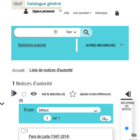
Panneau de gestion des cookies
Espace personnel
Aide
Une question ?
Historique
Tout
Recherche avancée
AUTRES RECHERCHES
Accueil
Liste de notices d’autorité
1
Notices d'autorité
Voir la sélection (
0
)
Ajouter à mes références
(
0
)
VOTRE RECHERCHE
RÉCUPÉRER
LES
Tri par :
Défaut
NOTICES
Recherche avancée dans les
sur 1
notices d’autorité
20
résultats/page
Œuvres liées à l'auteur :
1
Paco de Lucía (1947-2014)
Ma
Paco de Lucía (1947-2014)