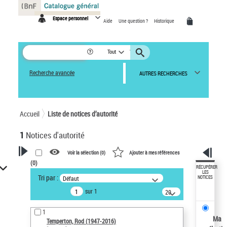
Panneau de gestion des cookies
Espace personnel
Aide
Une question ?
Historique
Tout
Recherche avancée
AUTRES RECHERCHES
Accueil
Liste de notices d’autorité
1
Notices d'autorité
Voir la sélection (
0
)
Ajouter à mes références
(
0
)
VOTRE RECHERCHE
RÉCUPÉRER
LES
Tri par :
Défaut
NOTICES
Recherche avancée dans les
sur 1
notices d’autorité
20
résultats/page
Œuvres liées à l'auteur :
1
Temperton, Rod (1947-2016)
Ma
Temperton, Rod (1947-2016)