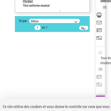
sélectio
[Thriller]
Pays
Titre uniforme musical
(
0
)
ne s'applique pas
Type de notice d'autorité
Tri par :
Défaut
Œuvre
sur 1
20
résultats/page
Statut de la notice d’autorité
Notice élémentaire
Sauvegarder votre recherche
AFFINER
Tous le
Type de notice d'autorité
résultat
(
1
)
Œuvre
(1)
Titre uniforme musical
(1)
Statut de la notice d’autorité
Pays
Auteur d’œuvre
Ce site utilise des cookies et vous donne le contrôle sur ceux que vous