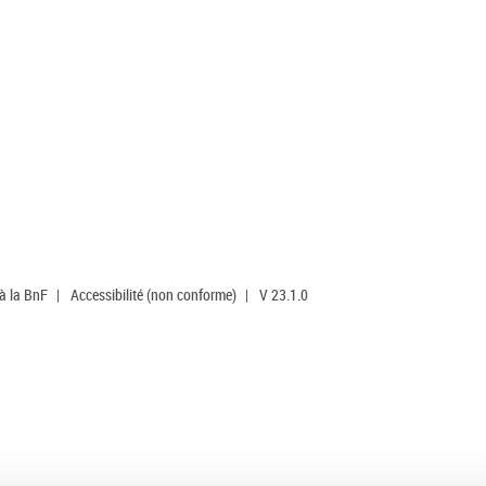
 à la BnF
|
Accessibilité (non conforme)
|
V 23.1.0