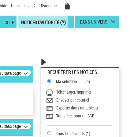
Aide
Une question ?
Historique
DANS UNIVERS
COTE
NOTICES D'AUTORITÉ
RÉCUPÉRER LES NOTICES
ésultats/page
Ma sélection
(
0
)
Télécharger/Imprimer
Envoyer par courriel
Exporter dans un tableau
Transférer pour un SGB
ésultats/page
Tous les résultats
(
1
)