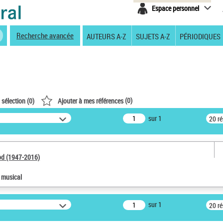
Espace personnel
Recherche avancée
AUTEURS A-Z
SUJETS A-Z
PÉRIODIQUES
(
0
)
 sélection (
0
)
Ajouter à mes références
sur 1
20 r
od (1947-2016)
e musical
sur 1
20 r