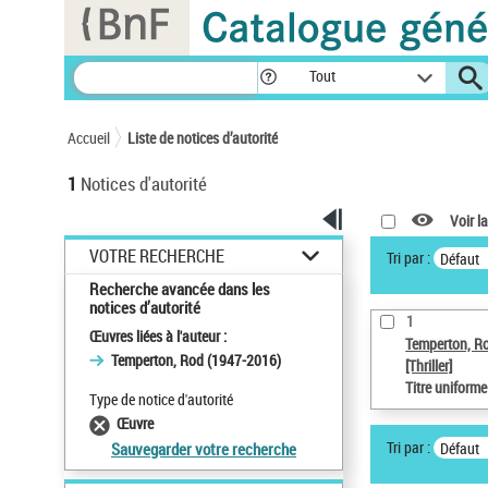
Panneau de gestion des cookies
Tout
Accueil
Liste de notices d’autorité
1
Notices d'autorité
Voir la
VOTRE RECHERCHE
Tri par :
Défaut
Recherche avancée dans les
notices d’autorité
1
Œuvres liées à l'auteur :
Temperton, R
Temperton, Rod (1947-2016)
[Thriller]
Titre uniform
Type de notice d'autorité
Œuvre
Tri par :
Défaut
Sauvegarder votre recherche