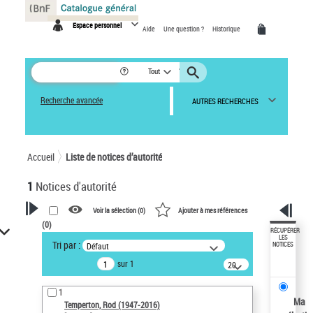
Panneau de gestion des cookies
Espace personnel
Aide
Une question ?
Historique
Tout
Recherche avancée
AUTRES RECHERCHES
Accueil
Liste de notices d’autorité
1
Notices d'autorité
Voir la sélection (
0
)
Ajouter à mes références
(
0
)
VOTRE RECHERCHE
RÉCUPÉRER
LES
Tri par :
Défaut
NOTICES
Recherche avancée dans les
sur 1
notices d’autorité
20
résultats/page
Œuvres liées à l'auteur :
1
Temperton, Rod (1947-2016)
Ma
Temperton, Rod (1947-2016)