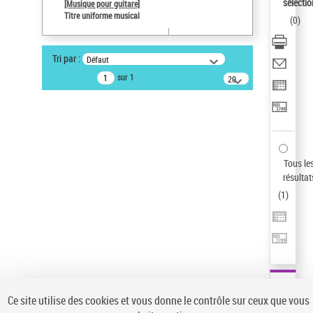
sélectio
[Musique pour guitare]
Pays
Titre uniforme musical
(
0
)
ne s'applique pas
Statut de la notice d’autorité
Tri par :
Défaut
Notice élémentaire
sur 1
20
Sauvegarder votre recherche
résultats/page
AFFINER
Type de notice d'autorité
Œuvre
(1)
Tous le
Titre uniforme musical
(1)
résultat
(
1
)
Statut de la notice d’autorité
Pays
Auteur d’œuvre
Ce site utilise des cookies et vous donne le contrôle sur ceux que vous