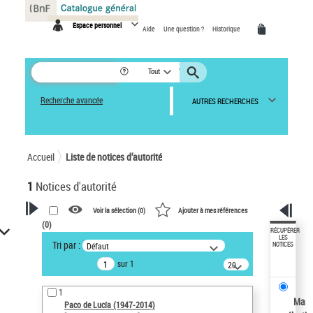
Panneau de gestion des cookies
Espace personnel
Aide
Une question ?
Historique
Tout
Recherche avancée
AUTRES RECHERCHES
Accueil
Liste de notices d’autorité
1
Notices d'autorité
Voir la sélection (
0
)
Ajouter à mes références
(
0
)
VOTRE RECHERCHE
RÉCUPÉRER
LES
Tri par :
Défaut
NOTICES
Recherche avancée dans les
sur 1
notices d’autorité
20
résultats/page
Œuvres liées à l'auteur :
1
Paco de Lucía (1947-2014)
Ma
Paco de Lucía (1947-2014)