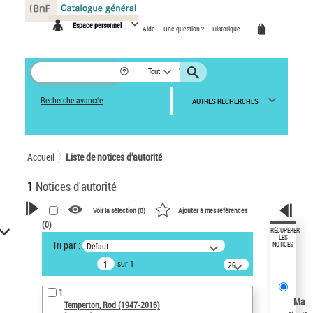
Panneau de gestion des cookies
Espace personnel
Aide
Une question ?
Historique
Tout
Recherche avancée
AUTRES RECHERCHES
Accueil
Liste de notices d’autorité
1
Notices d'autorité
Voir la sélection (
0
)
Ajouter à mes références
(
0
)
VOTRE RECHERCHE
RÉCUPÉRER
LES
Tri par :
Défaut
NOTICES
Recherche avancée dans les
sur 1
notices d’autorité
20
résultats/page
Œuvres liées à l'auteur :
1
Temperton, Rod (1947-2016)
Ma
Temperton, Rod (1947-2016)