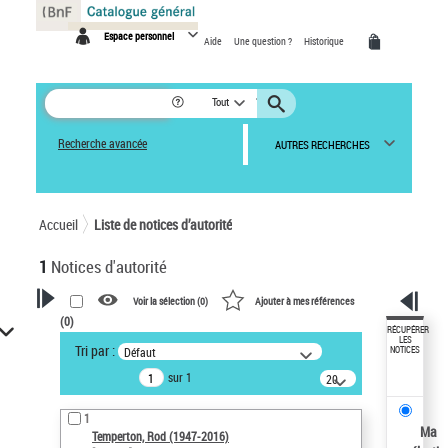
Panneau de gestion des cookies
Espace personnel
Aide
Une question ?
Historique
Tout
Recherche avancée
AUTRES RECHERCHES
Accueil
Liste de notices d’autorité
1
Notices d'autorité
Voir la sélection (
0
)
Ajouter à mes références
(
0
)
VOTRE RECHERCHE
RÉCUPÉRER
LES
Tri par :
Défaut
NOTICES
Recherche avancée dans les
sur 1
notices d’autorité
20
résultats/page
Œuvres liées à l'auteur :
1
Temperton, Rod (1947-2016)
Ma
Temperton, Rod (1947-2016)