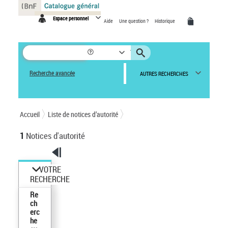
Panneau de gestion des cookies
Espace personnel
Aide
Une question ?
Historique
Recherche avancée
AUTRES RECHERCHES
Accueil
Liste de notices d’autorité
1
Notices d'autorité
VOTRE
RECHERCHE
Re
ch
erc
he