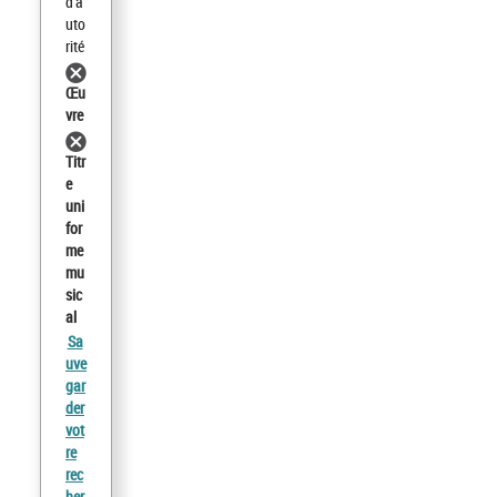
d'a
uto
rité
Œu
vre
Titr
e
uni
for
me
mu
sic
al
Sa
uve
gar
der
vot
re
rec
her