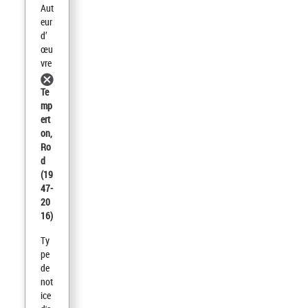
Aut
eur
d’
œu
vre
Te
mp
ert
on,
Ro
d
(19
47-
20
16)
Ty
pe
de
not
ice