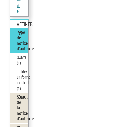
ch
e
AFFINER
Type
de
notice
d'autorité
Œuvre
(1)
Titre
uniforme
musical
(1)
Statut
de
la
notice
d’autorité