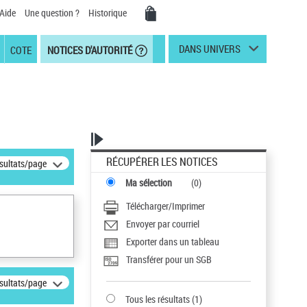
Aide
Une question ?
Historique
DANS UNIVERS
COTE
NOTICES D'AUTORITÉ
RÉCUPÉRER LES NOTICES
ésultats/page
Ma sélection
(
0
)
Télécharger/Imprimer
Envoyer par courriel
Exporter dans un tableau
Transférer pour un SGB
ésultats/page
Tous les résultats
(
1
)