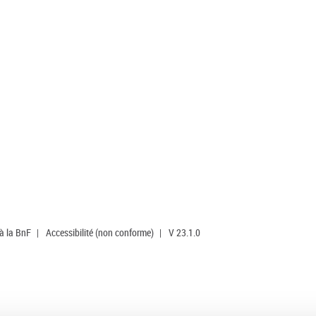
 à la BnF
|
Accessibilité (non conforme)
|
V 23.1.0