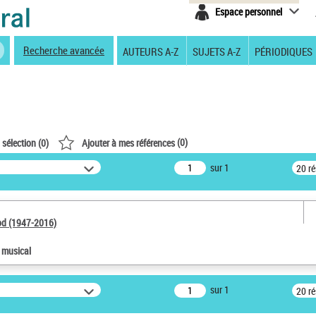
Espace personnel
Recherche avancée
AUTEURS A-Z
SUJETS A-Z
PÉRIODIQUES
(
0
)
 sélection (
0
)
Ajouter à mes références
sur 1
20 r
od (1947-2016)
e musical
sur 1
20 r